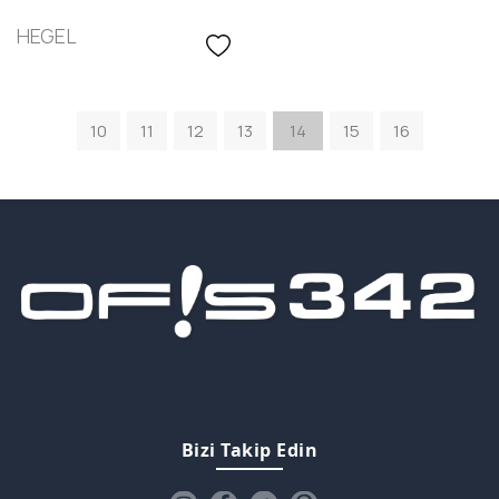
HEGEL
10
11
12
13
14
15
16
Bizi Takip Edin