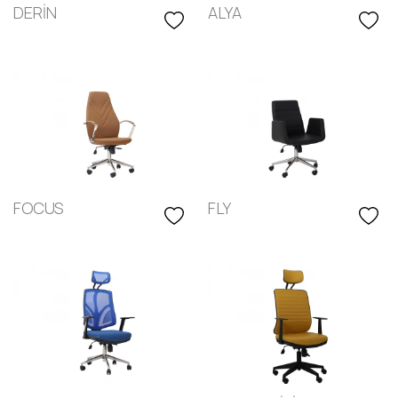
DERİN
ALYA
Ev Masaları
Bankolar
Kesonlar
Kitaplıklar
Orta Sehpalar
Çelik ve Okul Grubu
FOCUS
FLY