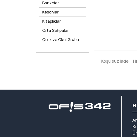
Bankolar
Kesonlar
Kitaplıklar
Orta Sehpalar
Çelik ve Okul Grubu
Koşulsuz İade
H
H
An
K
Ür