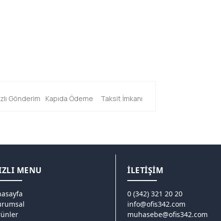
ızlı Gönderim
Kapıda Ödeme
Taksit İmkanı
IZLI MENU
İLETİŞİM
asayfa
0 (342) 321 20 20
urumsal
info@ofis342.com
ünler
muhasebe@ofis342.com