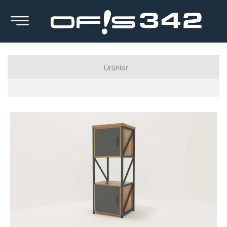
Ürünler
Luxury Serisi
Executive Series
Manager Series
Workstation Series
Calışma Koltukları
Kanepeler
Berjerler