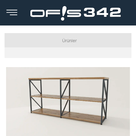
Ürünler
Luxury Serisi
Executive Series
Manager Series
Workstation Series
Calışma Koltukları
Kanepeler
Berjerler