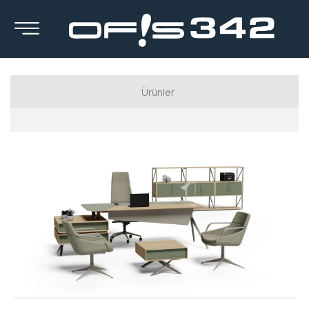
Ürünler
Luxury Serisi
Executive Series
Manager Series
Workstation Series
Calışma Koltukları
Kanepeler
Berjerler