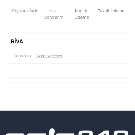
Toplantılar
Koşulsuz İade
Hızlı
Kapıda
Taksit İmkanı
Ev Masaları
Gönderim
Ödeme
Bankolar
Kesonlar
RİVA
Kitaplıklar
+ Daha Fazla
Executive Series
Orta Sehpalar
Çelik ve Okul Grubu