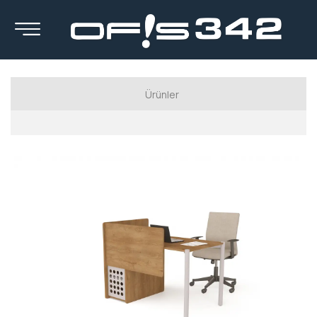
Ürünler
Luxury Serisi
Executive Series
Manager Series
Workstation Series
Calışma Koltukları
Kanepeler
Berjerler