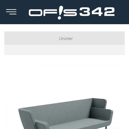
Ürünler
Luxury Serisi
Executive Series
Manager Series
Workstation Series
Calışma Koltukları
Kanepeler
Berjerler