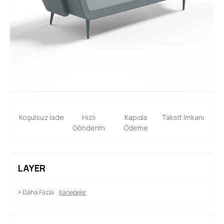
Toplantılar
Ev Masaları
Bankolar
Kesonlar
Kitaplıklar
Orta Sehpalar
Koşulsuz İade
Hızlı
Kapıda
Taksit İmkanı
Çelik ve Okul Grubu
Gönderim
Ödeme
LAYER
+ Daha Fazla
Kanepeler